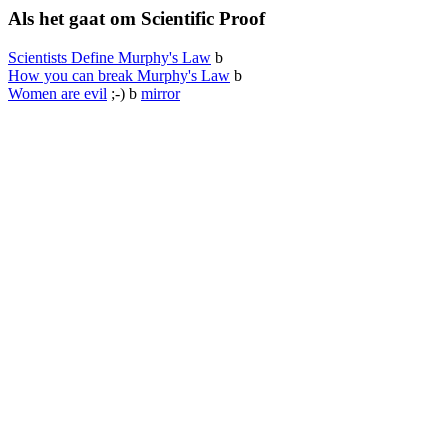
Als het gaat om Scientific Proof
Scientists Define Murphy's Law
b
How you can break Murphy's Law
b
Women are evil
;-)
b
mirror